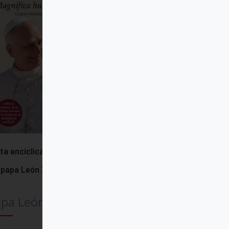
ta encíclica "Magnifica humanitas"
 papa León XIV
pa León XIV