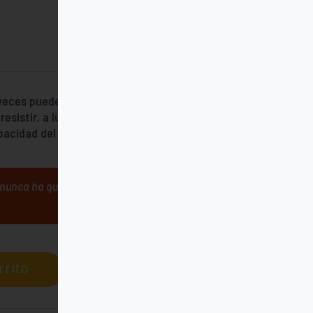
 veces pueden esconderse auténticos
resistir, a luchar y a ayudarse. Una novela
pacidad del ser humano para plantar cara a
nunca ha querido mirar de frente».
rrito