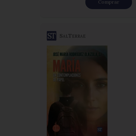
Comprar
SalTerrae