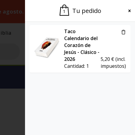
Tu pedido
e agosto.
Gracias por la paciencia.
1
Taco
iblia
El Grupo
Agenda
Calendario del
Corazón de
Jesús - Clásico -
2026
5,20
€
(incl.
Cantidad:
1
impuestos)
Ver carrito
EBOOK
LITTERARIA