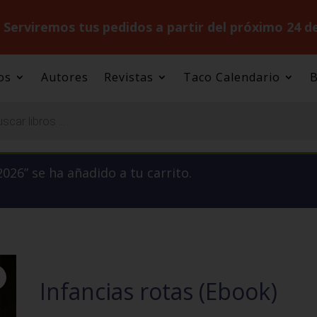
.
Serviremos tus pedidos a partir del próximo 24 d
os
Autores
Revistas
Taco Calendario
B
026” se ha añadido a tu carrito.
Infancias rotas (Ebook)