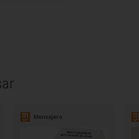
sar
Mensajero