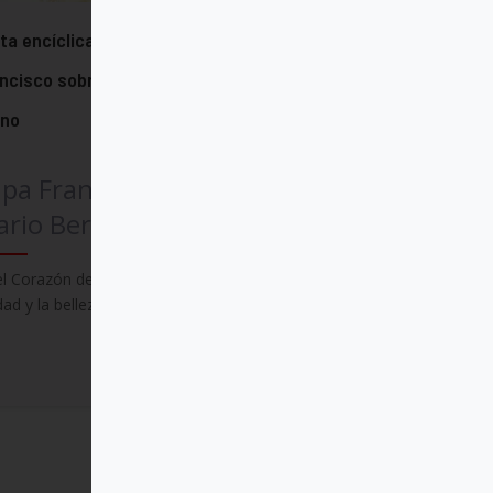
ta encíclica "Dilexit nos" del papa
ncisco sobre el amor humano y
ino
pa Francisco (Jorge
rio Bergoglio)
el Corazón de Cristo encontramos la
dad y la belleza del amor
Comprar