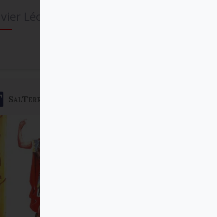
vier Léon-Dufour SJ
Comprar
SalTerrae