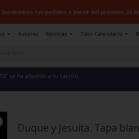
.
Serviremos tus pedidos a partir del próximo 24 d
os
Autores
Revistas
Taco Calendario
B
0)” se ha añadido a tu carrito.
Duque y Jesuita. Tapa bla