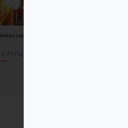
mática Latina
is Penagos
Comprar