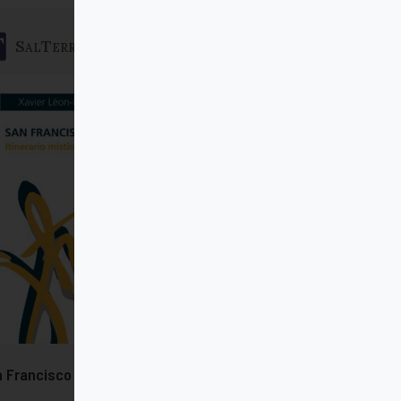
SalTerrae
 Francisco Javier