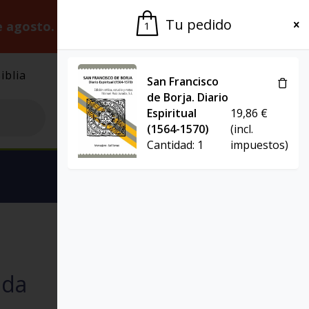
Tu pedido
e agosto.
Gracias por la paciencia.
1
iblia
El Grupo
Agenda
San Francisco
de Borja. Diario
Espiritual
19,86
€
(1564-1570)
(incl.
Cantidad:
1
impuestos)
Ver carrito
LITTERARIA
nda