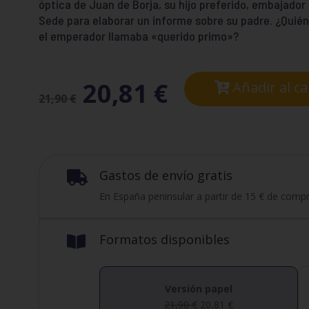
óptica de Juan de Borja, su hijo preferido, embajador
Sede para elaborar un informe sobre su padre. ¿Quié
el emperador llamaba «querido primo»?
20,81
€
Añadir al ca
21,90
€
Gastos de envío gratis

En España peninsular a partir de 15 € de compr
Formatos disponibles

Versión papel
21,90
€
20,81
€