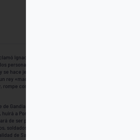
clamó Ignacio de Loyola, cuando, al quedar
 los personajes más influyentes y
y se hace jesuita. Biznieto ilegítimo de un
e un rey «maquiavélico» –el astuto Fernando
y, rompe con el mundo y entra en la
 de Gandía y ex virrey de Cataluña.
, huirá a Portugal, y en Roma será elegido
ará de ser para todos «el duque», el
os, soldados y santos. Esta novela retrata
alidad de San Francisco de Borja desde la