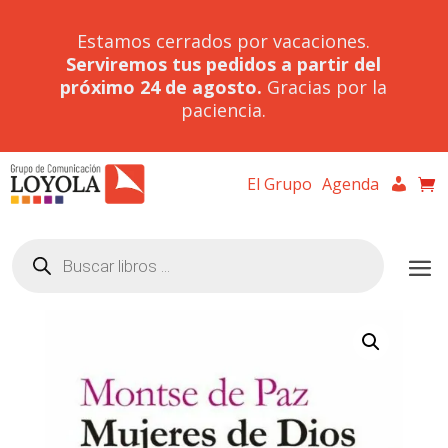
Estamos cerrados por vacaciones.
Serviremos tus pedidos a partir del
próximo 24 de agosto.
Gracias por la
paciencia.
El Grupo
Agenda
Búsqueda
de
productos