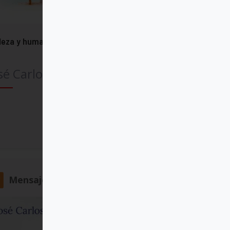
leza y humanización de la salud
sé Carlos Bermejo
Comprar
Mensajero