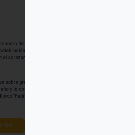
a manera de ver el mundo con amabilidad y
 celebración del agradecimiento, un
 el corazón al reconocimiento y a la
va sobre gratitud que nos humaniza. Una
queño y lo cotidiano. Es una lectura que da
ibros “Padre bueno, gracias por la vida” y
rrito