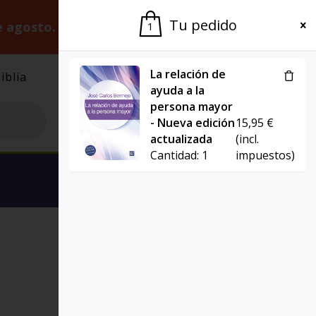
Tu pedido
e agosto.
Gracias por la paciencia.
1
La relación de
iblia
El Grupo
Agenda
ayuda a la
persona mayor
- Nueva edición
15,95
€
actualizada
(incl.
Cantidad:
1
impuestos)
Ver carrito
ESPIRITUALIDAD