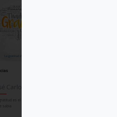
cias
sé Carlos Bermejo
gratitud es el camino donde el alma se
e sabia