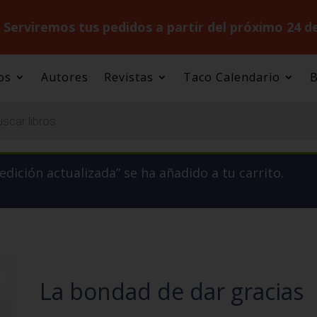
.
Serviremos tus pedidos a partir del próximo 24 d
os
Autores
Revistas
Taco Calendario
B
dición actualizada” se ha añadido a tu carrito.
La bondad de dar gracias