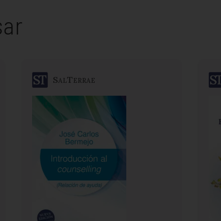
sar
SalTerrae