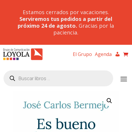
Estamos cerrados por vacaciones.
Serviremos tus pedidos a partir del
próximo 24 de agosto.
Gracias por la
paciencia.
El Grupo
Agenda
Búsqueda
de
productos