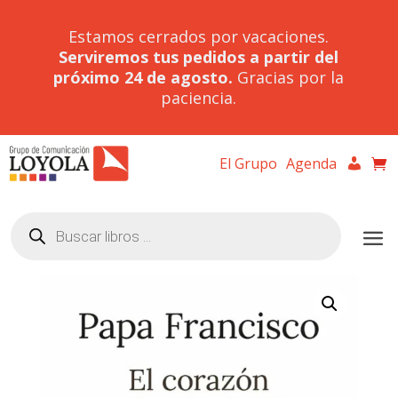
Estamos cerrados por vacaciones.
Serviremos tus pedidos a partir del
próximo 24 de agosto.
Gracias por la
paciencia.
El Grupo
Agenda
Búsqueda
de
productos