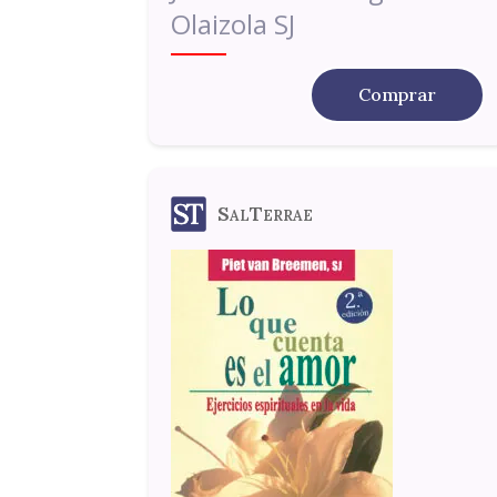
Olaizola SJ
Comprar
SalTerrae