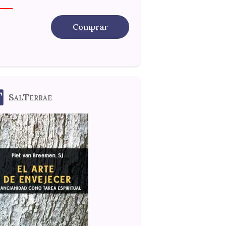
Comprar
SalTerrae