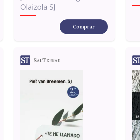
Olaizola SJ
Comprar
SalTerrae