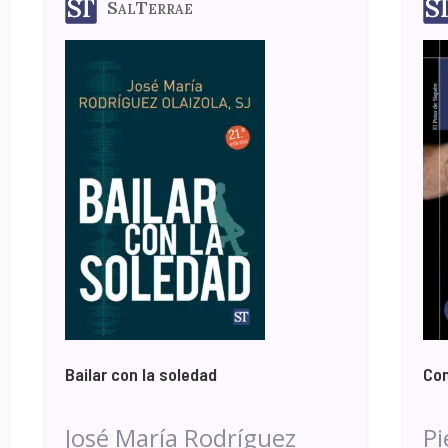
SalTerrae
Bailar con la soledad
Com
José María Rodríguez
Pi