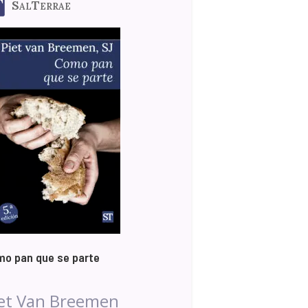
SalTerrae
o pan que se parte
et Van Breemen