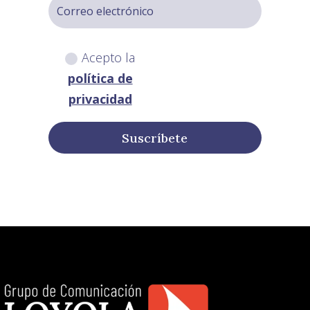
Acepto la
política de
privacidad
Suscríbete