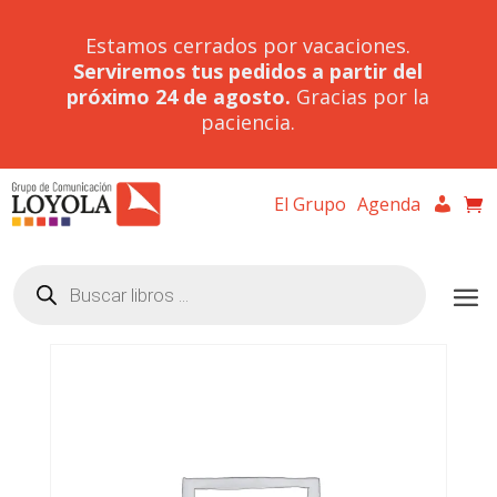
Estamos cerrados por vacaciones.
Serviremos tus pedidos a partir del
próximo 24 de agosto.
Gracias por la
paciencia.
El Grupo
Agenda
Búsqueda
de
productos