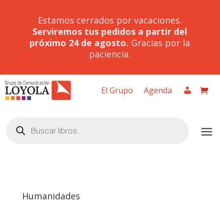
Estamos cerrados por vacaciones.
Serviremos tus pedidos a partir del
próximo 24 de agosto.
Gracias por la
paciencia.
El Grupo
Agenda
Búsqueda
de
productos
Humanidades