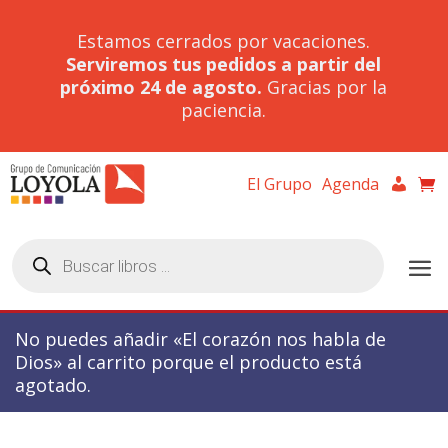
Estamos cerrados por vacaciones.
Serviremos tus pedidos a partir del
próximo 24 de agosto.
Gracias por la
paciencia.
El Grupo
Agenda
Búsqueda
de
productos
No puedes añadir «El corazón nos habla de
Dios» al carrito porque el producto está
agotado.