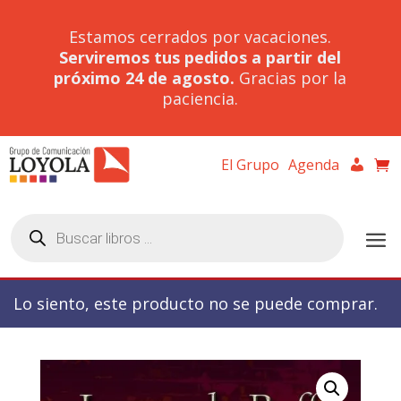
Estamos cerrados por vacaciones.
Serviremos tus pedidos a partir del
próximo 24 de agosto.
Gracias por la
paciencia.
El Grupo
Agenda
Búsqueda
de
productos
Lo siento, este producto no se puede comprar.