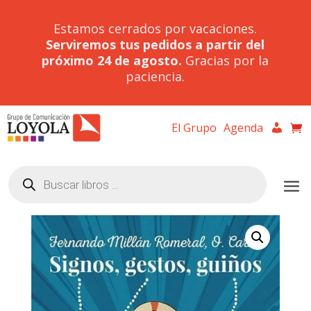
Estamos cerrados por vacaciones.
Serviremos tus pedidos a partir del
próximo 24 de agosto.
Gracias por la
paciencia.
El Grupo
Agenda
Búsqueda
de
productos