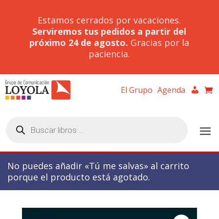
Estamos cerrados por vacaciones.
Serviremos tus pedidos a partir del
próximo 24 de agosto.
Gracias por la
paciencia.
El Grupo
Agenda
Búsqueda
de
productos
No puedes añadir «Tú me salvas» al carrito
porque el producto está agotado.