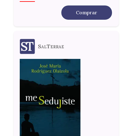
Comprar
SalTerrae