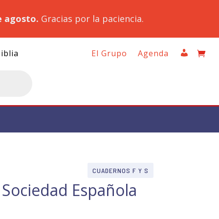
e agosto.
Gracias por la paciencia.
iblia
El Grupo
Agenda
CUADERNOS F Y S
la Sociedad Española