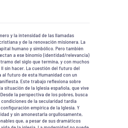
ero y la intensidad de las llamadas
cristiana y de la renovación misionera. La
 capital humano y simbólico. Pero también
ctan a ese binomio (identidad/relevancia)
o tramo del siglo que termina, y con muchos
II sin hacer. La cuestión del futuro del
ia al futuro de esta Humanidad con un
ifiesta. Este trabajo reflexiona sobre
 situación de la Iglesia española, que vive
 Desde la perspectiva de los pobres, busca
 condiciones de la secularidad tardía
 configuración empírica de la Iglesia. Y
nidad y sin amonestarla orgullosamente,
onables que, a pesar de sus dramáticos
 vida de la iglesia. La modernidad no puede