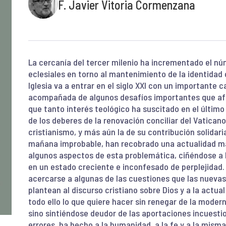
F. Javier Vitoria Cormenzana
La cercanía del tercer milenio ha incrementado el núm
eclesiales en torno al mantenimiento de la identidad 
Iglesia va a entrar en el siglo XXI con un importante
acompañada de algunos desafíos importantes que afe
que tanto interés teológico ha suscitado en el últim
de los deberes de la renovación conciliar del Vaticano 
cristianismo, y más aún la de su contribución solidar
mañana improbable, han recobrado una actualidad man
algunos aspectos de esta problemática, ciñéndose a la
en un estado creciente e inconfesado de perplejidad.
acercarse a algunas de las cuestiones que las nuevas
plantean al discurso cristiano sobre Dios y a la actual
todo ello lo que quiere hacer sin renegar de la moder
sino sintiéndose deudor de las aportaciones incuesti
errores, ha hecho a la humanidad, a la fe y a la misma