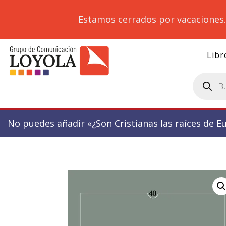
Estamos cerrados por vacaciones
Libr
Búsqueda
de
productos
No puedes añadir «¿Son Cristianas las raíces de E