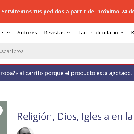
.
Serviremos tus pedidos a partir del próximo 24 d
os
Autores
Revistas
Taco Calendario
B
uropa?» al carrito porque el producto está agotado.
Religión, Dios, Iglesia en 