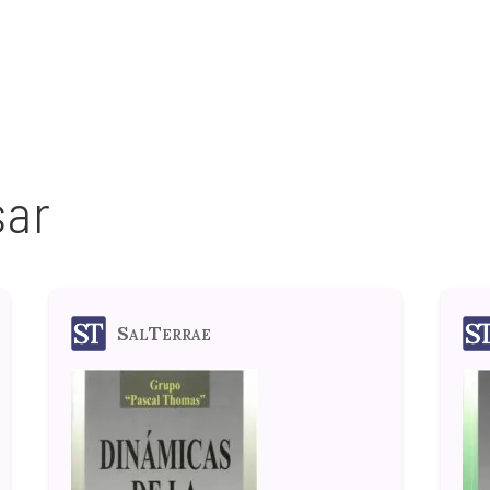
sar
SalTerrae