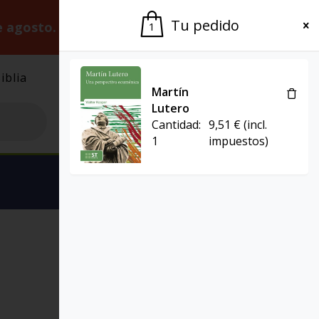
Tu pedido
e agosto.
Gracias por la paciencia.
1
iblia
El Grupo
Agenda
Martín
Lutero
Cantidad:
9,51
€
(incl.
1
impuestos)
Ver carrito
CIENCIA Y RELIGIÓN