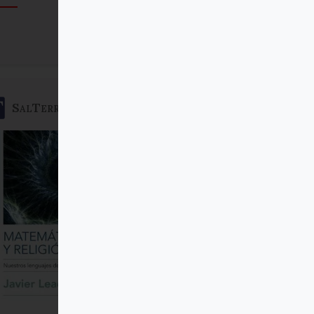
Comprar
SalTerrae