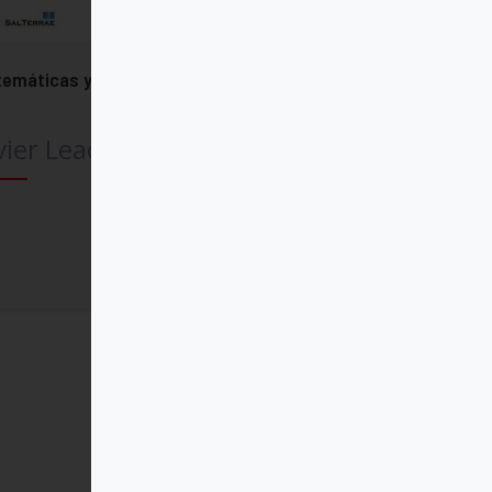
emáticas y religión
vier Leach SJ
Comprar