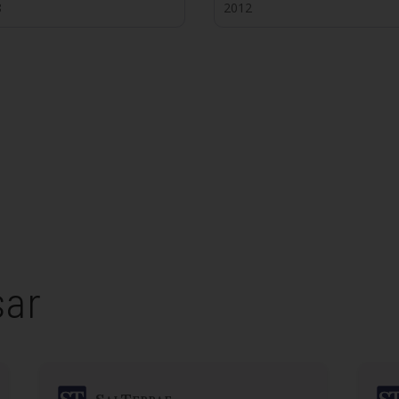
8
2012
sar