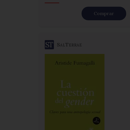
Comprar
SalTerrae