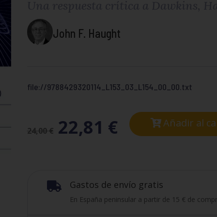
Una respuesta crítica a Dawkins, Ha
John F. Haught
file://9788429320114_L153_03_L154_00_00.txt
22,81
€
Añadir al ca
24,00
€
Gastos de envío gratis

En España peninsular a partir de 15 € de compr