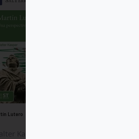
SalTerrae
tín Lutero
lter Kasper