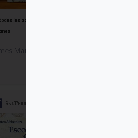
todas las ocasiones, por todas las
zones
mes Martin SJ
Comprar
SalTerrae