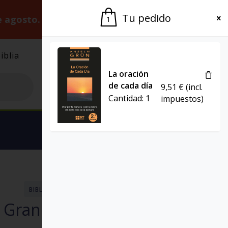
Tu pedido
e agosto.
Gracias por la paciencia.
1
iblia
El Grupo
Agenda
La oración
de cada día
9,51
€
(incl.
Cantidad:
1
impuestos)
Ver carrito
BIBLIA DE NUESTRO PUEBLO - ESPAÑA
– Grande Tapa Dura