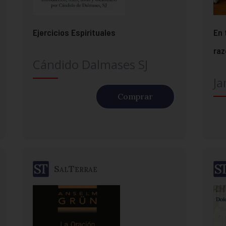
Ejercicios Espirituales
En 
ra
Cándido Dalmases SJ
Ja
Comprar
SalTerrae