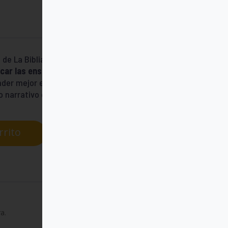
 de La Biblia del Peregrino de Schökel,
car las enseñanzas bíblicas en tu vida
der mejor el sentido completo de los libros
lo narrativo que los une.
rrito
a.