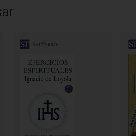
sar
SalTerrae