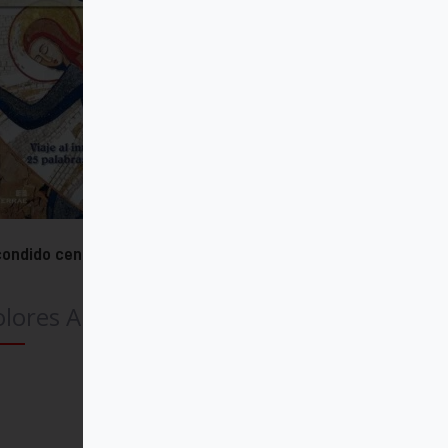
ondido centro
lores Aleixandre
Comprar