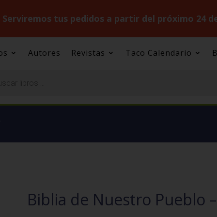
.
Serviremos tus pedidos a partir del próximo 24 d
os
Autores
Revistas
Taco Calendario
B
.
Biblia de Nuestro Pueblo 