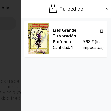
iblia
El Grupo
Agenda
Tu pedido
1
Eres Grande.
Tu Vocación
Profunda
9,98
€
(incl.
Cantidad:
1
impuestos)
os trabajando con adolescentes
ondición, además, de periodista y
e
y es autor de varios libros y de
 sido traducidos a diversas lenguas.