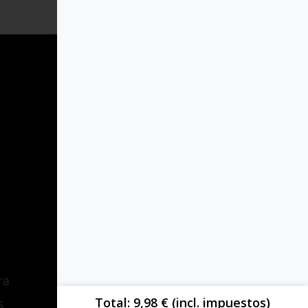
Sobre ti
Últimos pedidos
Mis descargas
ra
Mis direcciones
Total
9,98
€
(incl. impuestos)
s