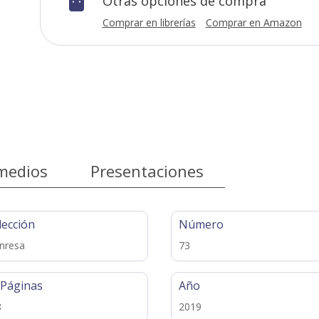
Otras opciones de compra

Comprar en librerías
Comprar en Amazon
medios
Presentaciones
lección
Número
nresa
73
 Páginas
Año
8
2019