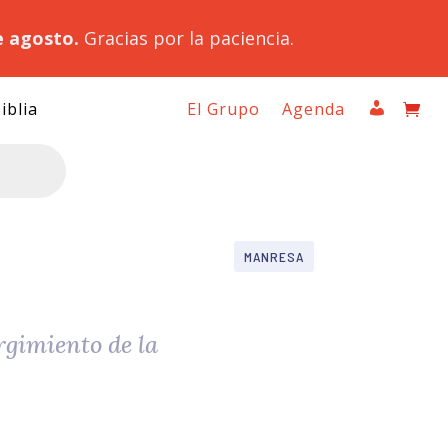
e agosto.
Gracias por la paciencia.
iblia
El Grupo
Agenda
MANRESA
rgimiento de la