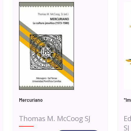
Mercuriano
"Im
Thomas M. McCoog SJ
Ed
SJ