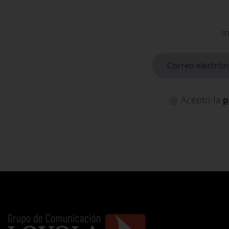
I
Acepto la
p