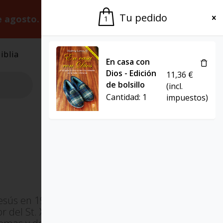
Tu pedido
e agosto.
Gracias por la paciencia.
1
iblia
El Grupo
Agenda
En casa con
Dios - Edición
11,36
€
de bolsillo
(incl.
Cantidad:
1
impuestos)
esús en 1964 y fue ordenado
 del St. Xavier’s College de