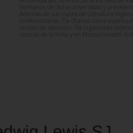
Ahmendabad, director de la Escuela de Id
Humanos de dicha universidad y president
Además de sus clases de Literatura Inglesa
conferenciante. Da charlas sobre espiritual
tandas de ejercicios. Ha organizado tallere
centros de la India y en Massachussets (Es
edwig Lewis SJ