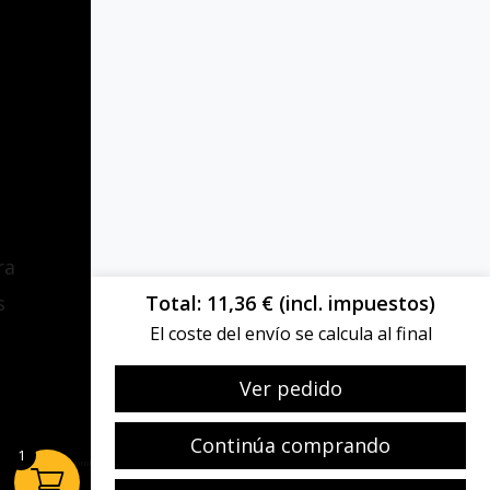
Sobre ti
Últimos pedidos
Mis descargas
ra
Mis direcciones
Total
11,36
€
(incl. impuestos)
s
El coste del envío se calcula al final
Ver pedido
Continúa comprando
1
Este sitio está protegido por reCAPTCHA y Google:
Privacy Policy
and
Terms of
Service
apply.