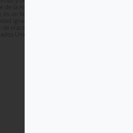
iomas y del Centro de Recursos
e de la Asociación de Alumnos.
, es un fecundo escritor y
idad ignaciana, dirige seminarios y
s de oración en diversas ciudades y
tados Unidos).