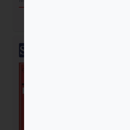
Comprar
SalTerrae