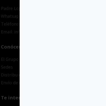
Padre Lojendio 2, Bilbao
Whatsapp: 636139795
Teléfono: +34 94 447 03 58
Email: info@gcloyola.com
Conócenos
El Grupo
Sedes
Distribuidores
Envío de originales
Te interesa