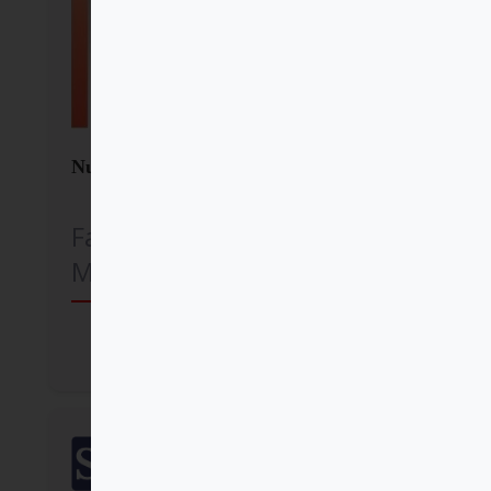
Nuevos Retos de la Familia
Familiar Cristiano
Movimiento
Comprar
SalTerrae