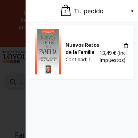
Tu pedido
1
Estamos cerrados por vacaciones.
Serviremos tus pedidos a partir del
próximo 24 de agosto.
Gracias por la
paciencia.
Nuevos Retos
de la Familia
13,49
€
(incl.
El Grupo
Agenda
Cantidad:
1
impuestos)
Búsqueda
de
productos
Familiar Cristiano Movimiento