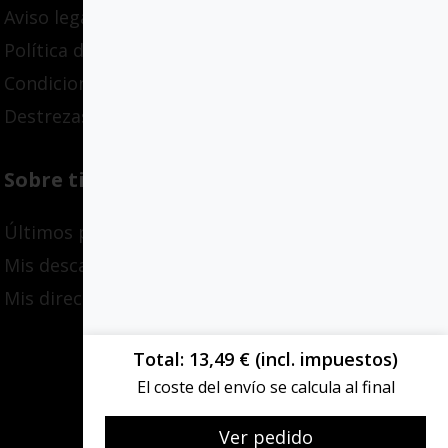
Aviso legal
Política de privacidad
Condiciones de compra
Destrezas adaptativas
Sobre ti
Últimos pedidos
Mis descargas
Mis direcciones
Total
13,49
€
(incl. impuestos)
El coste del envío se calcula al final
Ver pedido