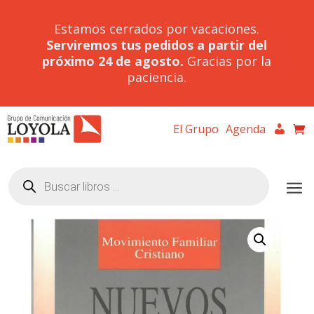
Estamos cerrados por vacaciones.
Serviremos tus pedidos a partir del
próximo 24 de agosto.
Gracias por la
paciencia.
El Grupo
Agenda
Búsqueda
de
productos