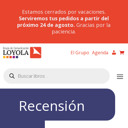
Estamos cerrados por vacaciones.
Serviremos tus pedidos a partir del
próximo 24 de agosto.
Gracias por la
paciencia.
El Grupo
Agenda
Búsqueda
de
productos
Recensión