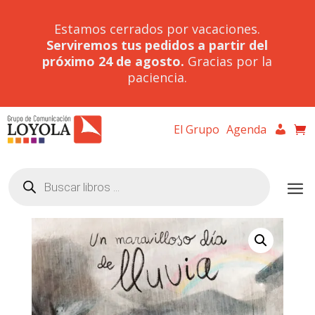
Estamos cerrados por vacaciones.
Serviremos tus pedidos a partir del
próximo 24 de agosto.
Gracias por la
paciencia.
El Grupo
Agenda
Búsqueda
de
productos