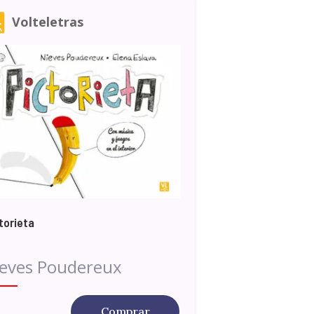
Volteletras
torieta
ieves Poudereux
Comprar