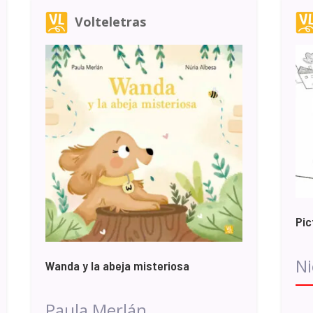
Volteletras
Pic
N
Wanda y la abeja misteriosa
Paula Merlán