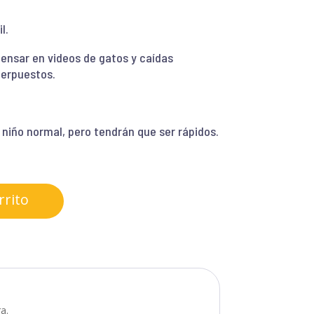
l.
 pensar en videos de gatos y caídas
uperpuestos.
 niño normal, pero tendrán que ser rápidos.
rrito
a.