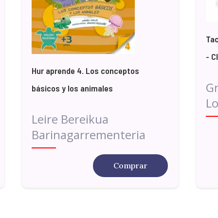
Tac
- C
Hur aprende 4. Los conceptos
G
básicos y los animales
Lo
Leire Bereikua
Barinagarrementeria
Comprar