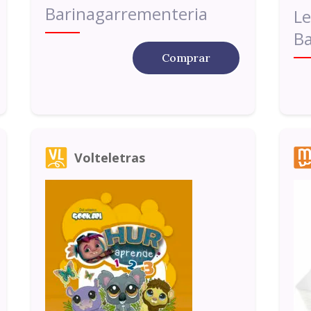
Barinagarrementeria
Le
Ba
Comprar
Volteletras