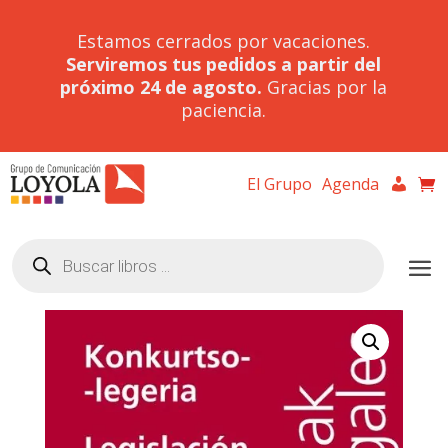
Estamos cerrados por vacaciones.
Serviremos tus pedidos a partir del
próximo 24 de agosto.
Gracias por la
paciencia.
El Grupo
Agenda
Búsqueda
de
productos