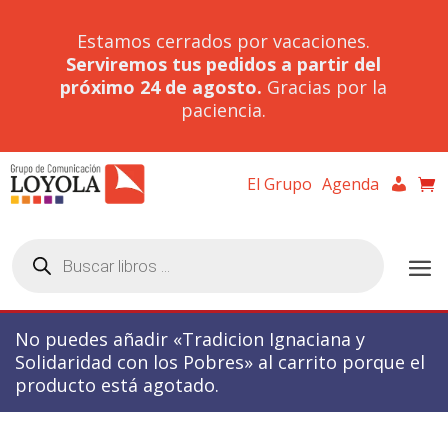
Estamos cerrados por vacaciones.
Serviremos tus pedidos a partir del
próximo 24 de agosto.
Gracias por la
paciencia.
El Grupo
Agenda
Búsqueda
de
productos
No puedes añadir «Tradicion Ignaciana y
Solidaridad con los Pobres» al carrito porque el
producto está agotado.