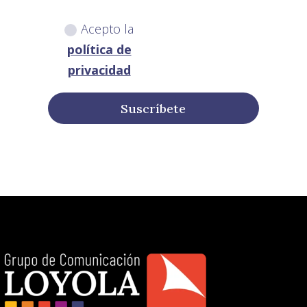
Acepto la
política de
privacidad
Suscríbete