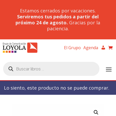
Estamos cerrados por vacaciones.
Serviremos tus pedidos a partir del
próximo 24 de agosto.
Gracias por la
paciencia.
El Grupo
Agenda
Búsqueda
de
productos
Lo siento, este producto no se puede comprar.