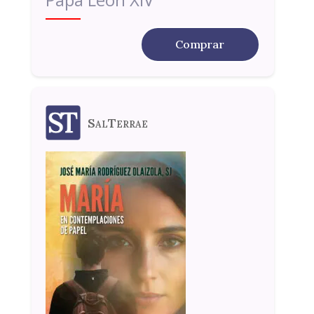
Comprar
SalTerrae