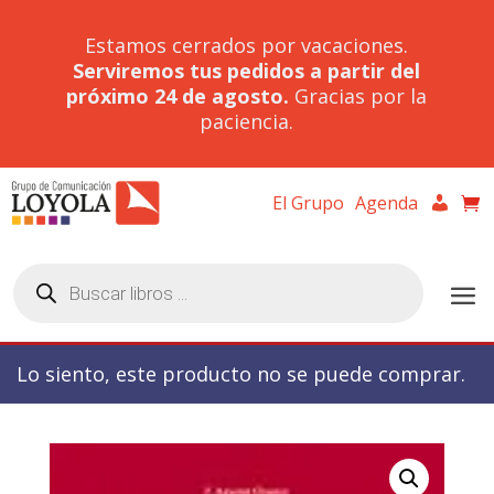
Estamos cerrados por vacaciones.
Serviremos tus pedidos a partir del
próximo 24 de agosto.
Gracias por la
paciencia.
El Grupo
Agenda
Búsqueda
de
productos
Lo siento, este producto no se puede comprar.