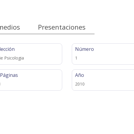
medios
Presentaciones
lección
Número
ie Psicologia
1
 Páginas
Año
8
2010