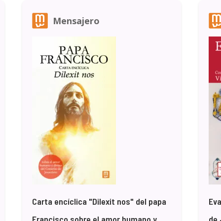
Mensajero
Carta encíclica "Dilexit nos" del papa
Eva
Francisco sobre el amor humano y
de 