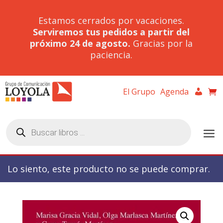
Estamos cerrados por vacaciones.
Serviremos tus pedidos a partir del
próximo 24 de agosto.
Gracias por la
paciencia.
El Grupo
Agenda
Búsqueda
de
productos
Lo siento, este producto no se puede comprar.