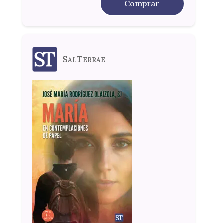
Comprar
SalTerrae