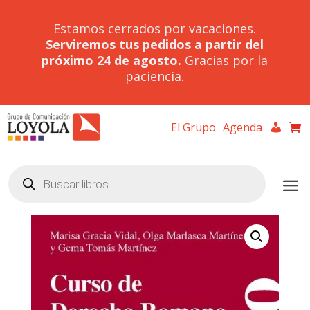
Estamos cerrados por vacaciones.
Serviremos tus pedidos a partir del
próximo 24 de agosto.
Gracias por la
paciencia.
El Grupo
Agenda
Búsqueda
de
productos