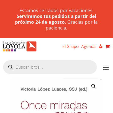
Estamos cerrados por vacaciones.
Serviremos tus pedidos a partir del
próximo 24 de agosto.
Gracias por la
paciencia.
El Grupo
Agenda
Búsqueda
de
productos