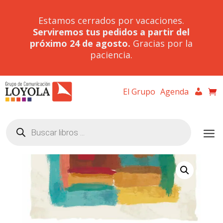
Estamos cerrados por vacaciones.
Serviremos tus pedidos a partir del
próximo 24 de agosto.
Gracias por la
paciencia.
El Grupo
Agenda
Búsqueda
de
productos