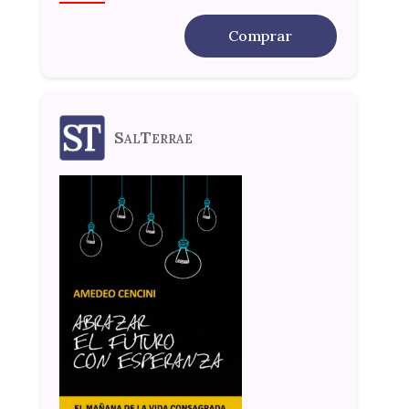
Comprar
SalTerrae