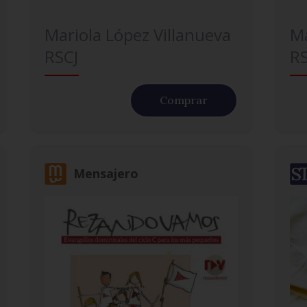
Mariola López Villanueva
Ma
RSCJ
RS
Comprar
Mensajero