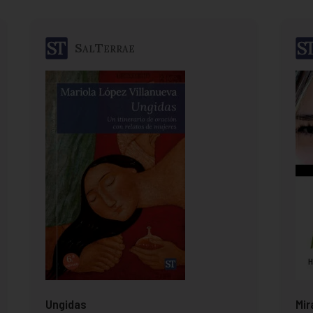
SalTerrae
Ungidas
Mir