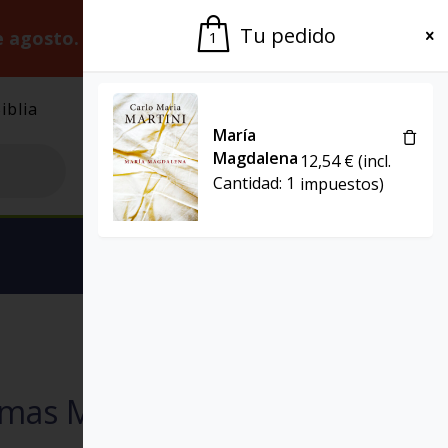
Tu pedido
e agosto.
Gracias por la paciencia.
1
iblia
El Grupo
Agenda
María
Magdalena
12,54
€
(incl.
Cantidad:
1
impuestos)
Ver carrito
SERVIDORES Y TESTIGOS
homas Merton