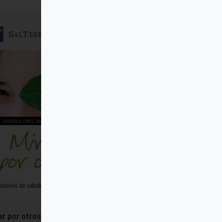
SalTerrae
ar por otros