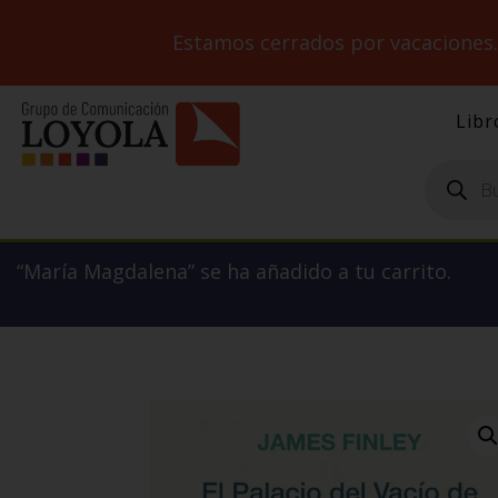
Estamos cerrados por vacaciones
Libr
Búsqueda
de
productos
“María Magdalena” se ha añadido a tu carrito.