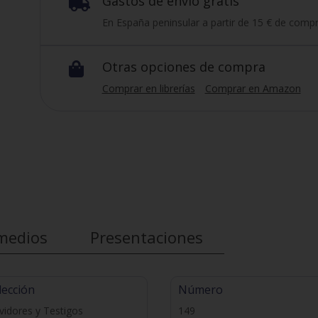
Gastos de envío gratis

En España peninsular a partir de 15 € de compr
Otras opciones de compra

Comprar en librerías
Comprar en Amazon
medios
Presentaciones
lección
Número
vidores y Testigos
149