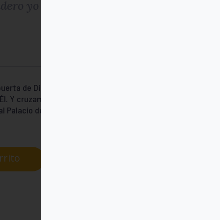
adero yo
 puerta de Dios. Es nuestro mismo yo, el yo
 Él. Y cruzamos secretamente esta puerta
al Palacio del Vacío donde la miríada de
rrito