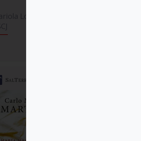
riola López Villanueva
CJ
Comprar
SalTerrae