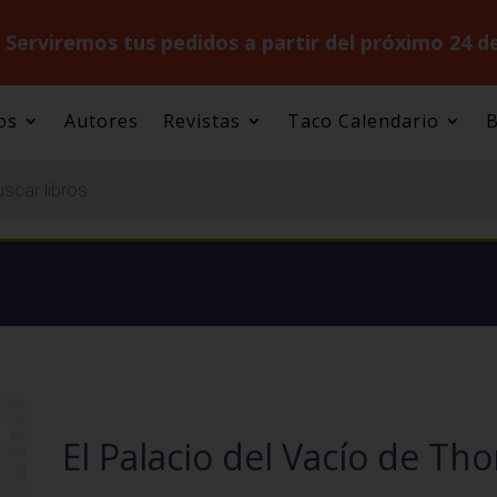
.
Serviremos tus pedidos a partir del próximo 24 d
os
Autores
Revistas
Taco Calendario
B
El Palacio del Vacío de T