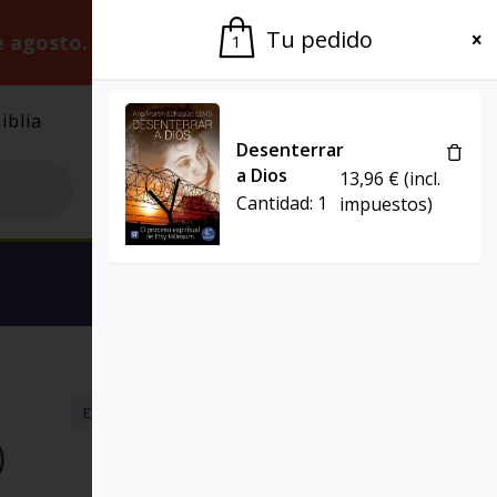
Tu pedido
e agosto.
Gracias por la paciencia.
1
iblia
El Grupo
Agenda
Desenterrar
a Dios
13,96
€
(incl.
Cantidad:
1
impuestos)
Ver carrito
EBOOK
SERVIDORES Y TESTIGOS
)