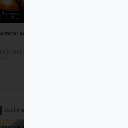
enterrar a Dios
na Martín Echagüe
Comprar
SalTerrae