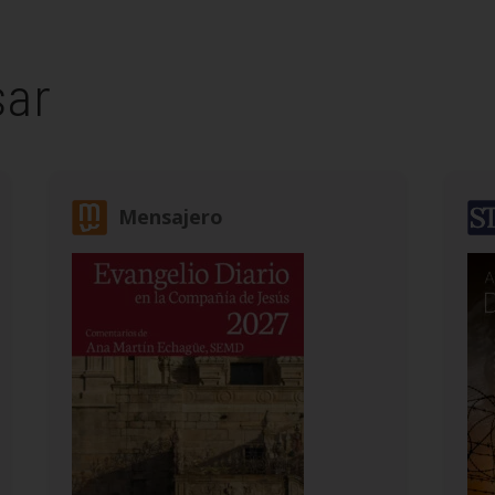
sar
Mensajero