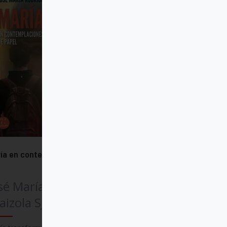
ía en contemplaciones de papel
sé María Rodríguez
aizola SJ