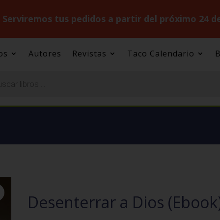
.
Serviremos tus pedidos a partir del próximo 24 d
os
Autores
Revistas
Taco Calendario
B
Desenterrar a Dios (Ebook