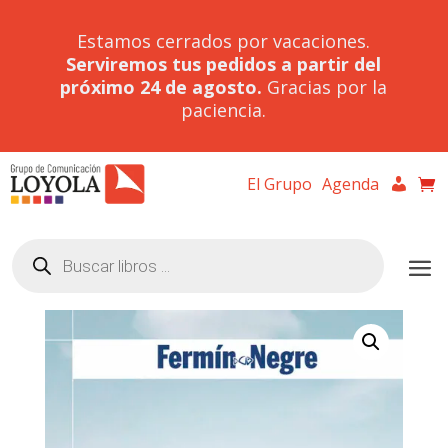
Estamos cerrados por vacaciones.
Serviremos tus pedidos a partir del
próximo 24 de agosto.
Gracias por la
paciencia.
El Grupo
Agenda
Búsqueda
de
productos