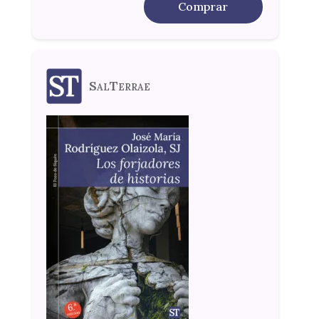
Comprar
SalTerrae