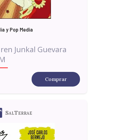
lia y Pop Media
ren Junkal Guevara
JM
Comprar
SalTerrae