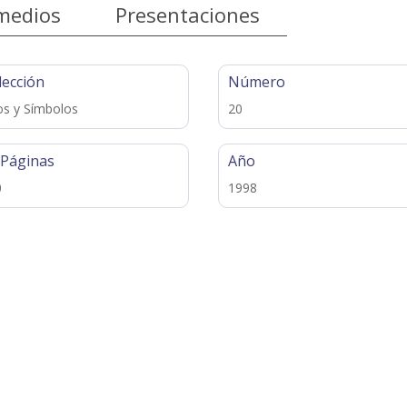
medios
Presentaciones
lección
Número
os y Símbolos
20
 Páginas
Año
0
1998