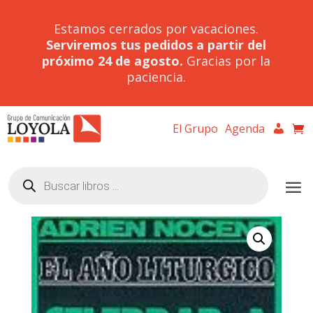
Estamos cerrados por vacaciones.
Serviremos tus pedidos a partir del
próximo 24 de agosto.
Gracias por la
paciencia.
El Grupo
Agenda
Búsqueda
de
productos