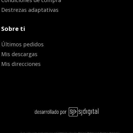
Destrezas adaptativas
Sobre ti
Últimos pedidos
Mis descargas
Mis direcciones
4,57
€
Añadir al carrito
4,80
€
Este sitio está protegido por reCAPTCHA y Google:
Privacy Policy
and
Terms of Service