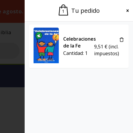
Tu pedido
e agosto.
Gracias por la paciencia.
1
iblia
El Grupo
Agenda
Celebraciones
de la Fe
9,51
€
(incl.
Cantidad:
1
impuestos)
Ver carrito
RITOS Y SÍMBOLOS