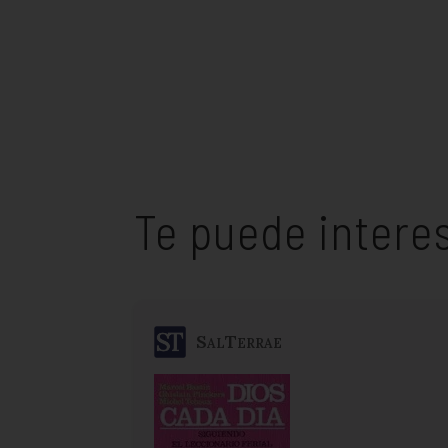
Te puede intere
SalTerrae