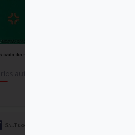
s cada día - 4
rios autores
Comprar
SalTerrae