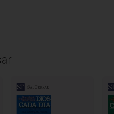
sar
SalTerrae