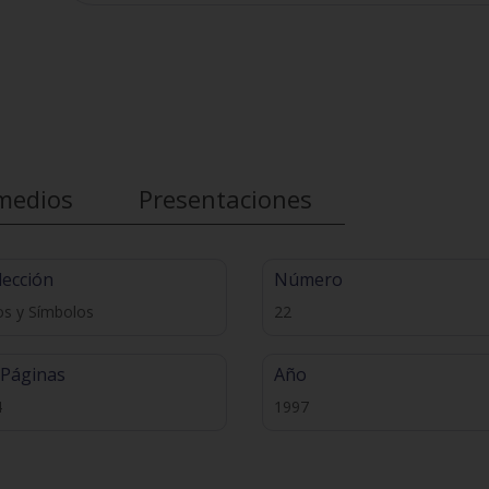
medios
Presentaciones
lección
Número
os y Símbolos
22
 Páginas
Año
4
1997