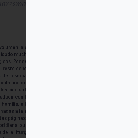
/Cuaresma y Tiempo Pascual
volumen inicia una serie que pretende
ublicado muchos comentarios y propuestas
rgicos. Por eso hay motivos para saludar
l resto de los días de las semanas
as de la semana, agrupados por tiempos
cada uno de ellos con las apropiadas
 los siguientes elementos: Un breve
educir con la mayor claridad posible su
homilía, a la meditación o a la lectura,
nadas a la acción de gracias o a la
as páginas, que pretenden sevir al acto
otidiana, sugiriendo y posibilitando su
de la liturgia, intentan también propiciar