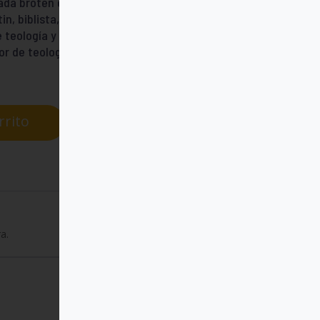
ada broten en abundancia los beneficios
tin, biblista, es actualmente párroco en la
 teología y de historia, es párroco de la
sor de teología sacramental, es coadjuntor
rrito
a.