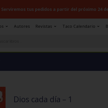
.
Serviremos tus pedidos a partir del próximo 24 d
os
Autores
Revistas
Taco Calendario
B
.
Dios cada día – 1