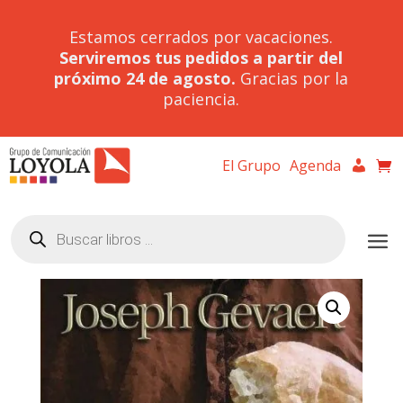
Estamos cerrados por vacaciones.
Serviremos tus pedidos a partir del
próximo 24 de agosto.
Gracias por la
paciencia.
El Grupo
Agenda
Búsqueda
de
productos