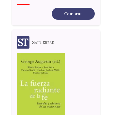
Comprar
SalTerrae