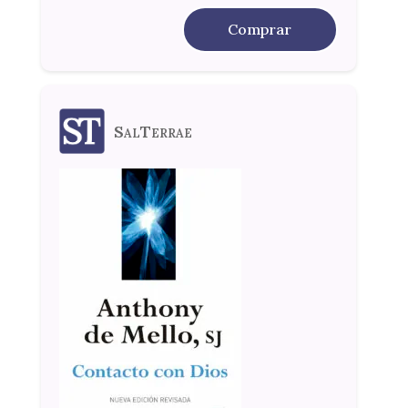
Comprar
SalTerrae