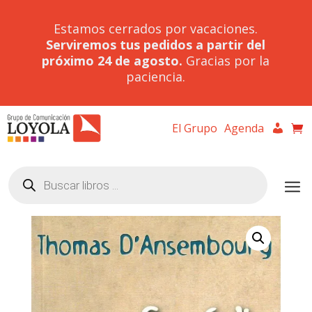
Estamos cerrados por vacaciones.
Serviremos tus pedidos a partir del
próximo 24 de agosto.
Gracias por la
paciencia.
El Grupo
Agenda
Búsqueda
de
productos