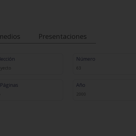
medios
Presentaciones
lección
Número
oyecto
63
 Páginas
Año
6
2000