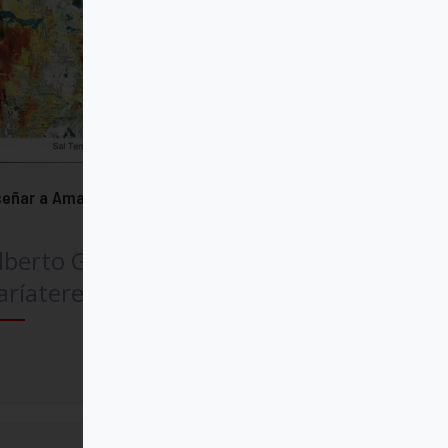
señar a Amar
lberto Gillini,
ríateresa Zattoni
Comprar