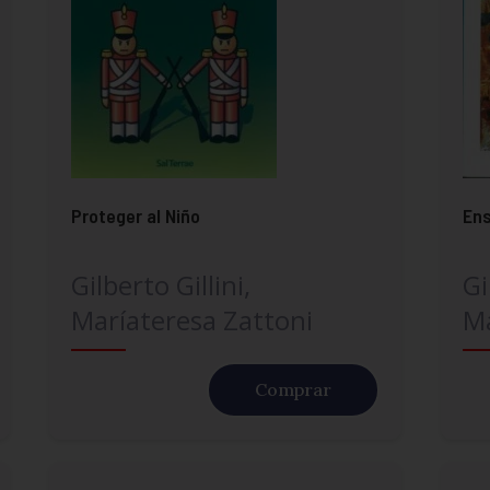
Proteger al Niño
En
Gilberto Gillini,
Gi
Maríateresa Zattoni
Ma
Comprar