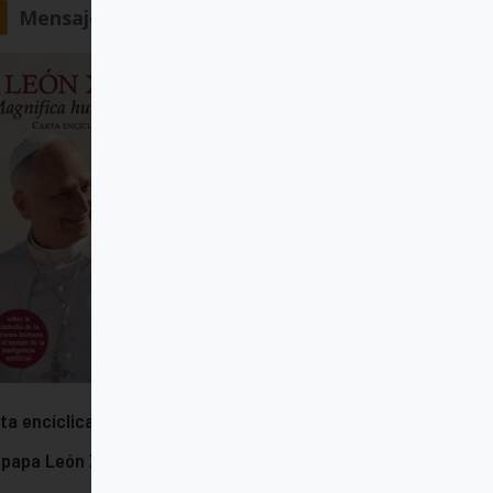
Mensajero
ta encíclica "Magnifica humanitas"
 papa León XIV