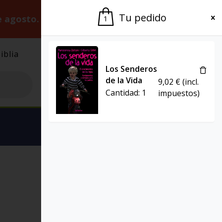
Tu pedido
e agosto.
Gracias por la paciencia.
1
iblia
El Grupo
Agenda
Los Senderos
de la Vida
9,02
€
(incl.
Cantidad:
1
impuestos)
Ver carrito
PROYECTO