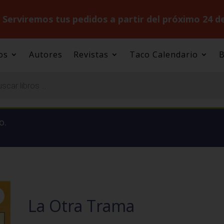
.
Serviremos tus pedidos a partir del próximo 24 d
os
Autores
Revistas
Taco Calendario
B
o.
La Otra Trama