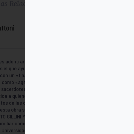
s Relaciones Familiares
ttoni
veces adentrarse en una trama sumamente
el que ayuda a la familia a tejer una
on un «final feliz». Este libro es un
o como «agentes» con el sistema-familia:
s, sacerdotes, médicos, abogados… Se
sica a quienes tienen que adentrarse a
tos de las dinámicas familiares. Las
esta obra son instrumentos útiles para la
RTO GILLINI Y MARIATERESA ZATTONI son dos
amiliar como una forma de consulta
la Universidad Católica de Milán y miembros