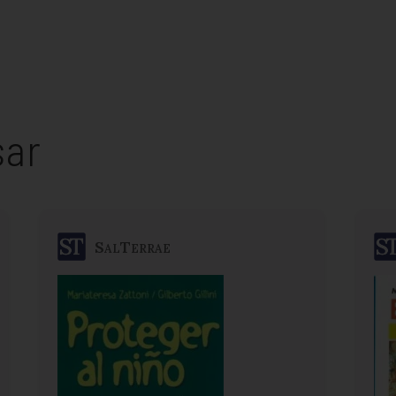
sar
SalTerrae