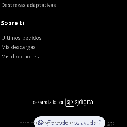
Destrezas adaptativas
Sobre ti
Últimos pedidos
Mis descargas
Mis direcciones
4,70
€
Añadir al carrito
¿Te podemos ayudar?
Este sitio está protegido por reCAPTCHA y Google:
Privacy Policy
and
Terms of Service
apply.