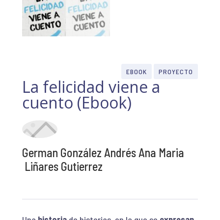
EBOOK
PROYECTO
La felicidad viene a
cuento (Ebook)
German González Andrés Ana Maria
Liñares Gutierrez
Una
historia
de historias, en la que se
expresan