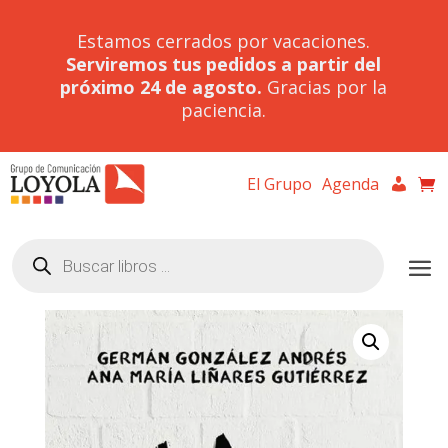
Estamos cerrados por vacaciones.
Serviremos tus pedidos a partir del
próximo 24 de agosto.
Gracias por la
paciencia.
El Grupo
Agenda
Búsqueda
de
productos