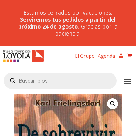
Estamos cerrados por vacaciones.
Serviremos tus pedidos a partir del
próximo 24 de agosto.
Gracias por la
paciencia.
El Grupo
Agenda
Búsqueda
de
productos