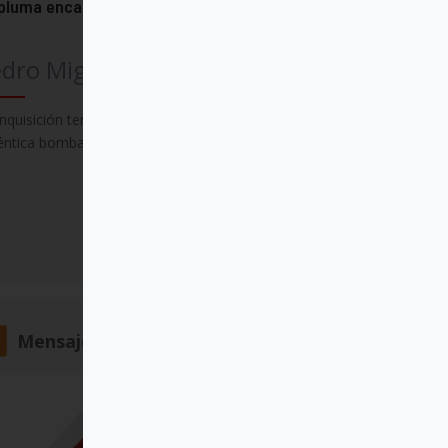
pluma encarcelada
dro Miguel Lamet SJ
Inquisición tenía en sus manos una
éntica bomba
Comprar
Mensajero