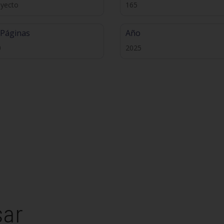
oyecto
165
 Páginas
Año
0
2025
sar