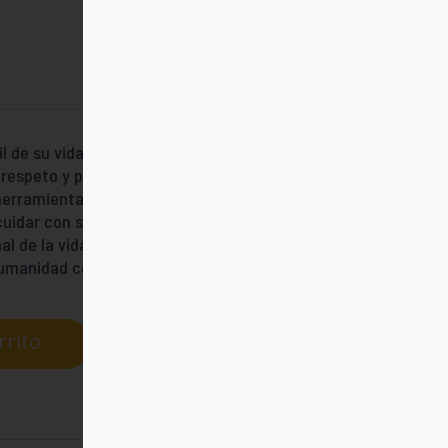
e su vida? Este libro es una guía real y
respeto y presencia. Augustin Bado,
 herramientas prácticas, relatos
idar con sentido. Ideal para quienes
 de la vida. Un libro para vivir el
umanidad compartida.
rrito