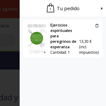
Tu pedido
e agosto.
Gracias por la paciencia.
1
Ejercicios
iblia
El Grupo
Agenda
espirituales
para
peregrinos de
13,30
€
esperanza
(incl.
Cantidad:
1
impuestos)
Ver carrito
PROYECTO
ad y en el duelo