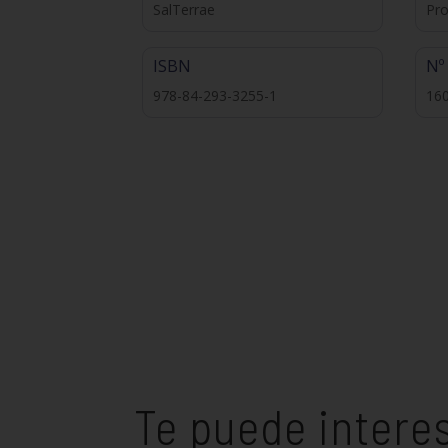
SalTerrae
Pr
ISBN
Nº
978-84-293-3255-1
16
Te puede intere