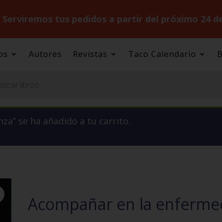
.
Serviremos tus pedidos a partir del próximo 24 d
os
Autores
Revistas
Taco Calendario
B
za” se ha añadido a tu carrito.
Acompañar en la enfermed