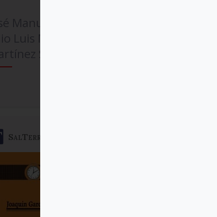
osé Manuel Caamaño,
lio Luis Martínez
rtínez SJ
Comprar
SalTerrae