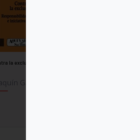
tra la exclusión
aquín García Roca
Comprar