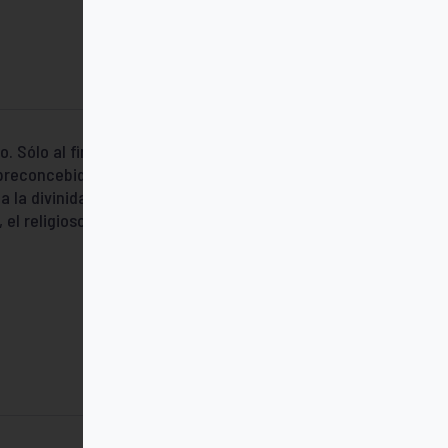
Sólo al final, en el último capítulo, el
 preconcebidas, nos muestra una forma
la divinidad de Jesús. Un libro del que
el religioso, e incluso el que ya no sabe si