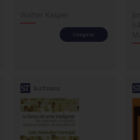
Walter Kasper
J
Ju
Ma
Comprar
SalTerrae