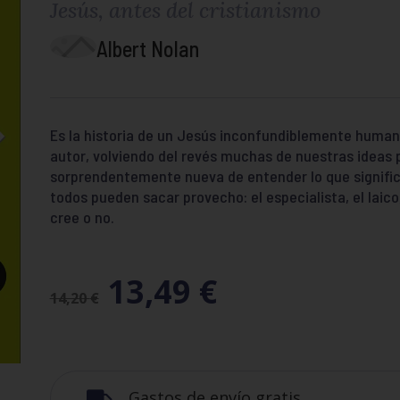
Jesús, antes del cristianismo
Albert Nolan
Es la historia de un Jesús inconfundiblemente humano. 
autor, volviendo del revés muchas de nuestras ideas
sorprendentemente nueva de entender lo que significa 
todos pueden sacar provecho: el especialista, el laico, 
cree o no.
13,49
€
14,20
€
Gastos de envío gratis