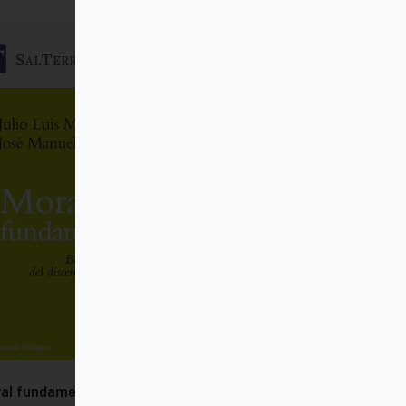
SalTerrae
al fundamental