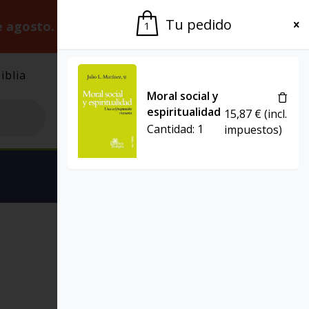
Tu pedido
e agosto.
Gracias por la paciencia.
1
iblia
El Grupo
Agenda
Moral social y
espiritualidad
15,87
€
(incl.
Cantidad:
1
impuestos)
Ver carrito
PRESENCIA TEOLÓGICA