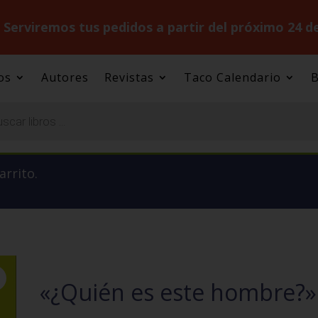
.
Serviremos tus pedidos a partir del próximo 24 d
os
Autores
Revistas
Taco Calendario
B
arrito.
«¿Quién es este hombre?»