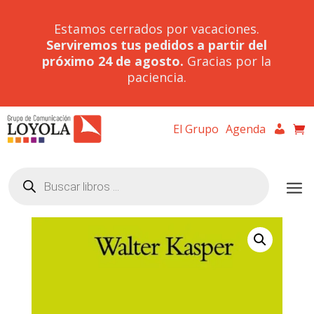
Estamos cerrados por vacaciones.
Serviremos tus pedidos a partir del
próximo 24 de agosto.
Gracias por la
paciencia.
El Grupo
Agenda
Búsqueda
de
productos