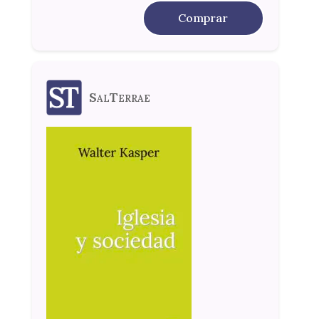
Comprar
SalTerrae