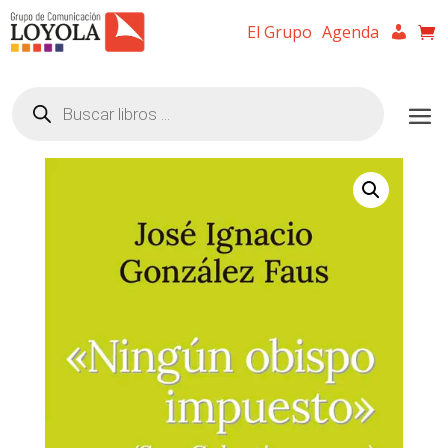
El Grupo
Agenda
Búsqueda
de
productos